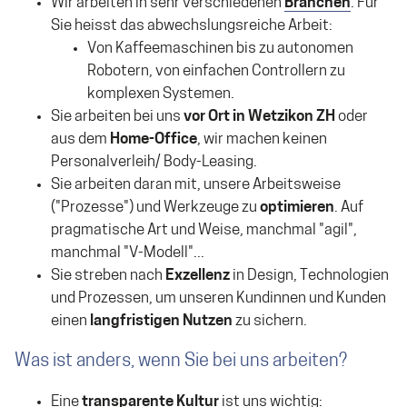
Wir arbeiten in sehr verschiedenen
Branchen
. Für
Sie heisst das abwechslungsreiche Arbeit:
Von Kaffeemaschinen bis zu autonomen
Robotern, von einfachen Controllern zu
komplexen Systemen.
Sie arbeiten bei uns
vor Ort in Wetzikon ZH
oder
aus dem
Home-Office
, wir machen keinen
Personalverleih/ Body-Leasing.
Sie arbeiten daran mit, unsere Arbeitsweise
("Prozesse") und Werkzeuge zu
optimieren
. Auf
pragmatische Art und Weise, manchmal "agil",
manchmal "V-Modell"...
Sie streben nach
Exzellenz
in Design, Technologien
und Prozessen, um unseren Kundinnen und Kunden
einen
langfristigen Nutzen
zu sichern.
Was ist anders, wenn Sie bei uns arbeiten?
Eine
transparente
Kultur
ist uns wichtig: