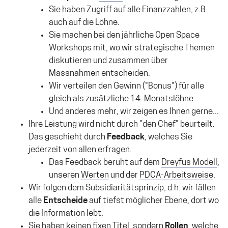
Sie haben Zugriff auf alle Finanzzahlen, z.B.
auch auf die Löhne.
Sie machen bei den jährliche Open Space
Workshops mit, wo wir strategische Themen
diskutieren und zusammen über
Massnahmen entscheiden.
Wir verteilen den Gewinn ("Bonus") für alle
gleich als zusätzliche 14. Monatslöhne.
Und anderes mehr, wir zeigen es Ihnen gerne...
Ihre Leistung wird nicht durch "den Chef" beurteilt.
Das geschieht durch
Feedback
, welches Sie
jederzeit von allen erfragen.
Das Feedback beruht auf dem
Dreyfus Modell
,
unseren
Werten
und der
PDCA-Arbeitsweise
.
Wir folgen dem Subsidiaritätsprinzip, d.h. wir fällen
alle
Entscheide
auf tiefst möglicher Ebene, dort wo
die Information lebt.
Sie haben keinen fixen Titel, sondern
Rollen
, welche