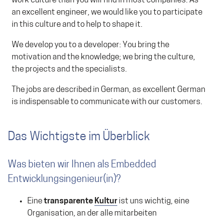
work culture than you will find in most companies. As
an excellent engineer, we would like you to participate
in this culture and to help to shape it.
We develop you to a developer: You bring the
motivation and the knowledge; we bring the culture,
the projects and the specialists.
The jobs are described in German, as excellent German
is indispensable to communicate with our customers.
Das Wichtigste im Überblick
Was bieten wir Ihnen als Embedded
Entwicklungsingenieur(in)?
Eine
transparente
Kultur
ist uns wichtig, eine
Organisation, an der alle mitarbeiten