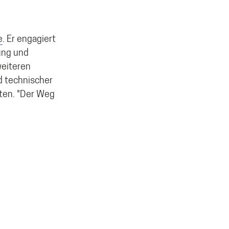
e
. Er engagiert
ung und
weiteren
d technischer
2ten. "Der Weg