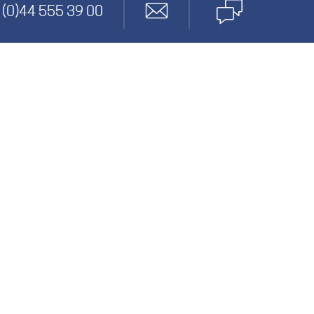
nagement
 (0)44 555 39 00
twicklung
den
cs