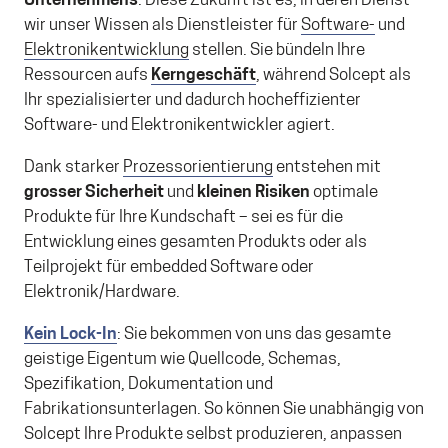
Unternehmens
. Diese Zukunft ist es, in deren Dienst
wir unser Wissen als Dienstleister für
Software-
und
Elektronikentwicklung
stellen. Sie bündeln Ihre
Ressourcen aufs
Kerngeschäft
, während Solcept als
Ihr spezialisierter und dadurch hocheffizienter
Software- und Elektronikentwickler agiert.
Dank starker
Prozessorientierung
entstehen mit
grosser Sicherheit
und
kleinen Risiken
optimale
Produkte für Ihre Kundschaft – sei es für die
Entwicklung eines gesamten Produkts oder als
Teilprojekt für embedded Software oder
Elektronik/Hardware.
Kein Lock-In
: Sie bekommen von uns das gesamte
geistige Eigentum wie Quellcode, Schemas,
Spezifikation, Dokumentation und
Fabrikationsunterlagen. So können Sie unabhängig von
Solcept Ihre Produkte selbst produzieren, anpassen