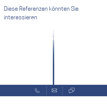
Diese Referenzen könnten Sie
interessieren
Strategieentwicklung
Marenco: Luftfahrt-Tanksensor
Klarheit durch Systemdesign
weControl: Bodenstation für UAV