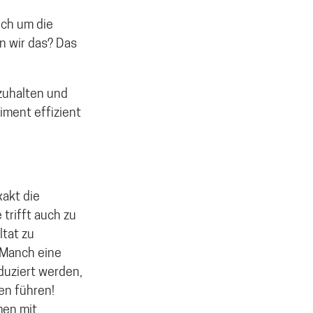
ich um die
n wir das? Das
nzuhalten und
iment effizient
xakt die
trifft auch zu
tat zu
 Manch eine
uziert werden,
en führen!
men mit