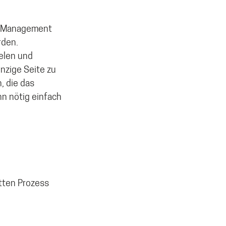
m Management
rden.
elen und
nzige Seite zu
, die das
nn nötig einfach
tten Prozess