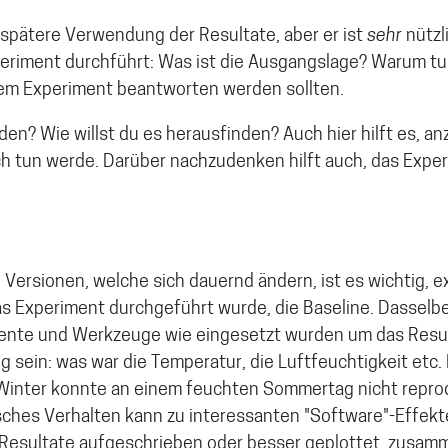
die spätere Verwendung der Resultate, aber er ist
sehr
nützl
periment durchführt: Was ist die Ausgangslage? Warum tu
em Experiment beantworten werden sollten.
en? Wie willst du es herausfinden? Auch hier hilft es, a
h tun werde. Darüber nachzudenken hilft auch, das Exper
Versionen, welche sich dauernd ändern, ist es wichtig, e
s Experiment durchgeführt wurde, die Baseline. Dasselbe 
mente und Werkzeuge wie eingesetzt wurden um das Resul
 sein: was war die Temperatur, die Luftfeuchtigkeit etc.
inter konnte an einem feuchten Sommertag nicht reprod
sches Verhalten kann zu interessanten "Software"-Effekt
e Resultate aufgeschrieben oder besser geplottet, zusam