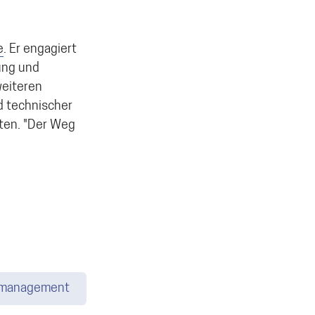
e
. Er engagiert
ung und
weiteren
d technischer
2ten. "Der Weg
tmanagement