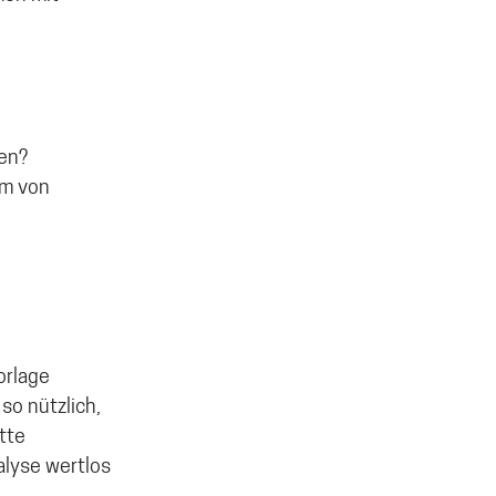
ten?
rm von
orlage
so nützlich,
tte
alyse wertlos