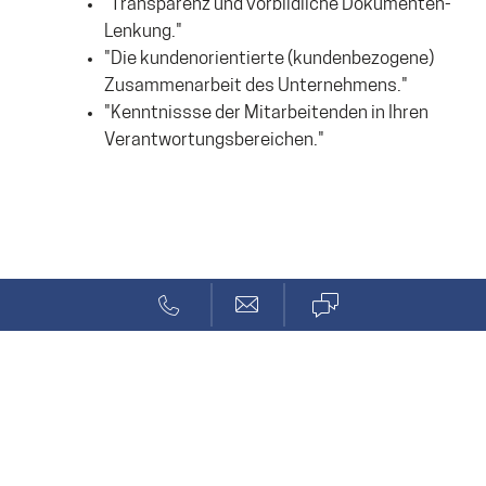
"Transparenz und vorbildliche Dokumenten-
Lenkung."
"Die kundenorientierte (kundenbezogene)
Zusammenarbeit des Unternehmens."
"Kenntnissse der Mitarbeitenden in Ihren
Verantwortungsbereichen."
Über Uns
Kompetenzen
ISO 9001 & ISO 13485
Solcept AG
Stationsstr. 69a
CH-8623 Wetzikon ZH
Switzerland
© 2026