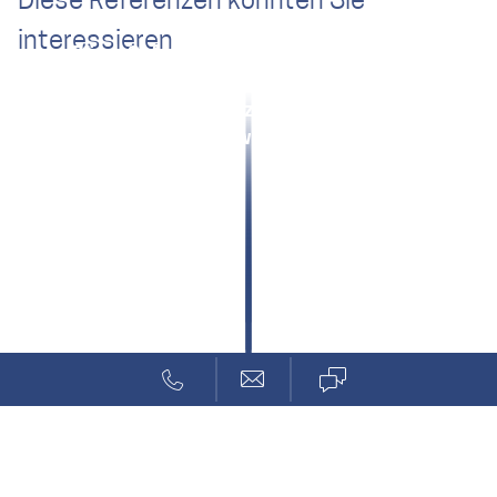
Diese Referenzen könnten Sie
interessieren
Zünd: Safety klein, leicht, preisgünstig
Mobile Bildverarbeitung
Robustes Tablet zur Visualisierung
Ansteuerung & Auswertung für Sensoren
Referenzen
Kritische Systeme
ANYmal