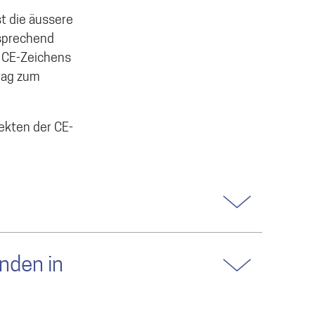
t die äussere
tsprechend
s CE-Zeichens
rag zum
pekten der CE-
nden in