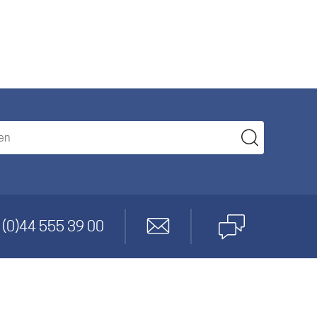
nagement
 (0)44 555 39 00
twicklung
den
cs