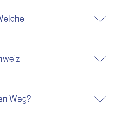
 Welche
chweiz
ren Weg?