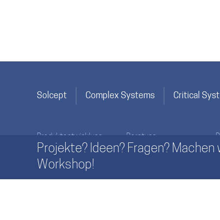
Solcept
Complex Systems
Critical Sy
Produktentwicklung
Beratung
P
Projekte? Ideen? Fragen? Machen w
Spezifikation & Planung
Innovation
Workshop!
Implementation
Produktentwicklung
Lebenszyklus-Aktivitäten
Prozessentwicklung
Wesentliches
Management
SolceptClinics