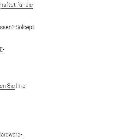
g
haftet für die
üssen? Solcept
E-
en Sie
Ihre
Hardware-,