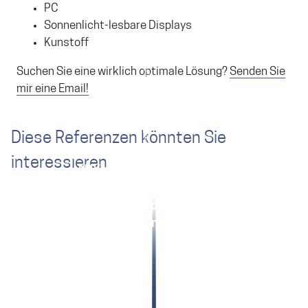
PC
Sonnenlicht-lesbare Displays
Kunstoff
Suchen Sie eine wirklich optimale Lösung?
Senden Sie
mir eine Email!
Diese Referenzen könnten Sie
Sensorsysteme: Support, Wissen und
interessieren
ANYbotics: Schnellstart für
Innovation
Maschinensicherheit
Deeply embedded Datensicherheit
Konvertierung in funktionale Sicherheit