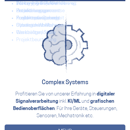
Wartung & Support
Informationssicherheit
Technologien & Machbarkeit
Debugging & Problemlösung
Projektmanagement / Management
Projektmanagement
Umsetzung
Zertifizierungen
Entwicklungsprozesse
Produkterweiterung
Kostenoptimierung
Funktionale Sicherheit
Projektmanagement
Obsoleszenz-Management
Cybersicherheit
Strategie-Workshops
Werkzeuge / Tools
Geschäftsmodelle
Projektbeurteilung
Complex Systems
Profitieren Sie von unserer Erfahrung in
digitaler
Signalverarbeitung
inkl.
KI/ML
und
grafischen
Bedienoberflächen
. Für Ihre Geräte, Steuerungen,
Sensoren, Mechatronik etc.