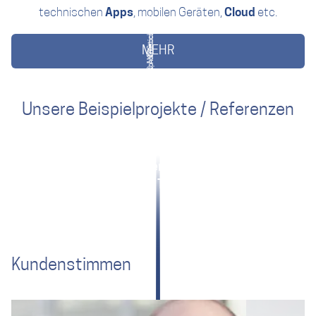
technischen
Apps
, mobilen Geräten,
Cloud
etc.
MEHR
Unsere Beispielprojekte / Referenzen
ANYbotics: Schnellstart für
Deeply embedded Datensicherheit
Maschinensicherheit
weControl: Bodenstation für UAV
Kaba: Schlüssel in der Tasche – Türe geht auf
Kundenstimmen