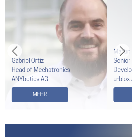
Martin T
Gabriel Ortiz
Senior Di
Head of Mechatronics
Develop
ANYbotics AG
u-blox A
MEHR