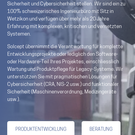
Sicherheit und Cybersicherheit stellen. Wir sind ein zu
100% schweizerisches Ingenieurbüro mit Sitz in
Wetzikon und verfügen über mehr als 20 Jahre
Erfahrung mit komplexen, kritischen und vernetzten
Systemen.
Solcept übernimmt die Verantwortung für komplette
Entwicklungsprojekte oder lediglich den Software-
oder Hardware-Teil Ihres Projektes, einschliesslich
Wartung und Produktpflege für Legacy-Systeme. Wir
unterstützen Sie mit pragmatischen Lösungen für
Cybersicherheit (CRA, NIS-2 usw.) und funktionaler
Sicherheit (Maschinenverordnung, Medizingeräte
usw.).
PRODUKTENTWICKLUNG
BERATUNG