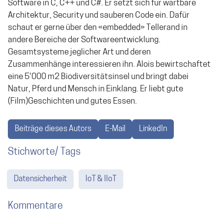
Software in C, C++ und C#. Er setzt sich für wartbare
Architektur, Security und sauberen Code ein. Dafür
schaut er gerne über den «embedded» Tellerand in
andere Bereiche der Softwareentwicklung.
Gesamtsysteme jeglicher Art und deren
Zusammenhänge interessieren ihn. Alois bewirtschaftet
eine 5'000 m2 Biodiversitätsinsel und bringt dabei
Natur, Pferd und Mensch in Einklang. Er liebt gute
(Film)Geschichten und gutes Essen.
Beiträge dieses Autors
E-Mail
LinkedIn
Stichworte/ Tags
Datensicherheit
IoT & IIoT
Kommentare